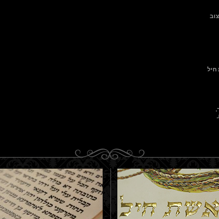
צוב
חיל
.