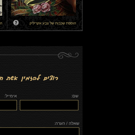
הוספת שכבות של צבע אקריליק
הב
שם:
אימייל:
שאלה / הערה: